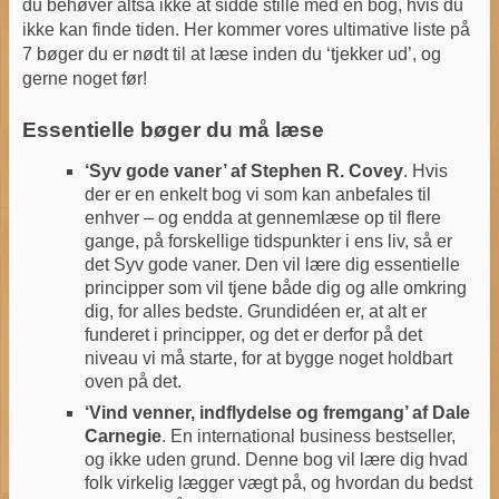
du behøver altså ikke at sidde stille med en bog, hvis du
ikke kan finde tiden. Her kommer vores ultimative liste på
7 bøger du er nødt til at læse inden du ‘tjekker ud’, og
gerne noget før!
Essentielle bøger du må læse
‘Syv gode vaner’ af Stephen R. Covey
. Hvis
der er en enkelt bog vi som kan anbefales til
enhver – og endda at gennemlæse op til flere
gange, på forskellige tidspunkter i ens liv, så er
det Syv gode vaner. Den vil lære dig essentielle
principper som vil tjene både dig og alle omkring
dig, for alles bedste. Grundidéen er, at alt er
funderet i principper, og det er derfor på det
niveau vi må starte, for at bygge noget holdbart
oven på det.
‘Vind venner, indflydelse og fremgang’ af Dale
Carnegie
. En international business bestseller,
og ikke uden grund. Denne bog vil lære dig hvad
folk virkelig lægger vægt på, og hvordan du bedst