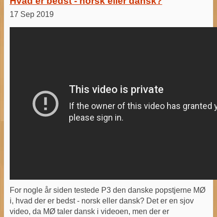
Hvad er bedst - norsk eller dansk?
17 Sep 2019
For nogle år siden testede P3 den danske popstjerne MØ
i, hvad der er bedst - norsk eller dansk? Det er en sjov
video, da MØ taler dansk i videoen, men der er