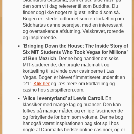
den som vi i dag refererer til som Buddha. Du
finder dog ikke noget religiøst indhold som så.
Bogen er i stedet udformet som en fortælling om
Siddhartas dannelsesrejse, med en interessant
og overraskende afslutning. Velskrevet, rørende
og inspirerende.
‘Bringing Down the House: The Inside Story of
Six MIT Students Who Took Vegas for Millions’
af Ben Mezrich
. Denne bog handler om seks
MIT-studerende, der brugte matematik og
korttælling til at vinde over casinoerne i Las
Vegas. Bogen er blevet filmmatiseret under titlen
“21”.
Klik her
og læs mere om korttælling og
casino hos storspilleren.com.
‘Alice i eventyrland’ af Lewis Carroll
. En
klassiker med mange lag og nuancer. Den kan
tolkes på mange måder, og er lige fascinerende
og fortryllende for børn som voksne. Denne bog
har også været inspirationen bag slot spil hos
nogle af Danmarks bedste online casinoer, og er