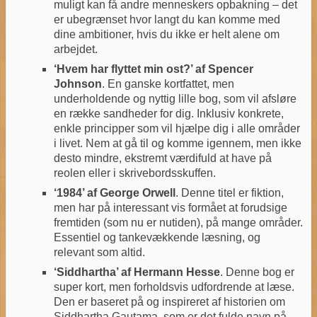
muligt kan få andre menneskers opbakning – det
er ubegrænset hvor langt du kan komme med
dine ambitioner, hvis du ikke er helt alene om
arbejdet.
‘Hvem har flyttet min ost?’ af Spencer
Johnson
. En ganske kortfattet, men
underholdende og nyttig lille bog, som vil afsløre
en række sandheder for dig. Inklusiv konkrete,
enkle principper som vil hjælpe dig i alle områder
i livet. Nem at gå til og komme igennem, men ikke
desto mindre, ekstremt værdifuld at have på
reolen eller i skrivebordsskuffen.
‘1984’ af George Orwell
. Denne titel er fiktion,
men har på interessant vis formået at forudsige
fremtiden (som nu er nutiden), på mange områder.
Essentiel og tankevækkende læsning, og
relevant som altid.
‘Siddhartha’ af Hermann Hesse
. Denne bog er
super kort, men forholdsvis udfordrende at læse.
Den er baseret på og inspireret af historien om
Siddhartha Gautama, som er det fulde navn på