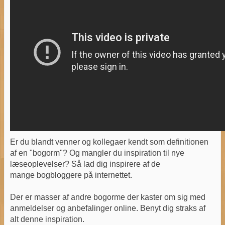
Er du blandt venner og kollegaer kendt som definitionen
af en "bogorm"? Og mangler du inspiration til nye
læseoplevelser? Så lad dig inspirere af de
mange bogbloggere på internettet.
Der er masser af andre bogorme der kaster om sig med
anmeldelser og anbefalinger online. Benyt dig straks af
alt denne inspiration.